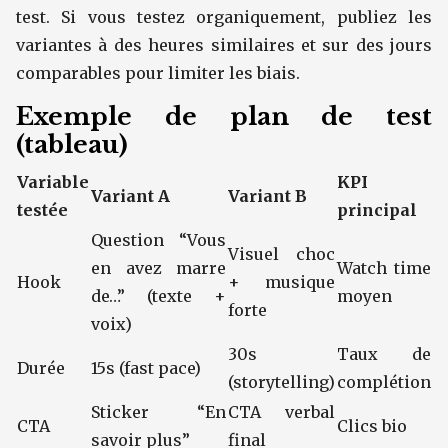
test. Si vous testez organiquement, publiez les
variantes à des heures similaires et sur des jours
comparables pour limiter les biais.
Exemple de plan de test
(tableau)
Variable
KPI
Variant A
Variant B
testée
principal
Question “Vous
Visuel choc
en avez marre
Watch time
Hook
+ musique
de…” (texte +
moyen
forte
voix)
30s
Taux de
Durée
15s (fast pace)
(storytelling)
complétion
Sticker “En
CTA verbal
CTA
Clics bio
savoir plus”
final