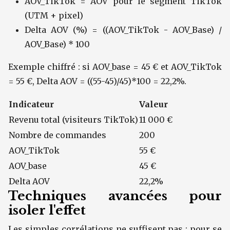
AOV_TikTok = AOV pour le segment TikTok
(UTM + pixel)
Delta AOV (%) = ((AOV_TikTok - AOV_Base) /
AOV_Base) * 100
Exemple chiffré : si AOV_base = 45 € et AOV_TikTok
= 55 €, Delta AOV = ((55-45)/45)*100 = 22,2%.
Indicateur
Valeur
Revenu total (visiteurs TikTok)
11 000 €
Nombre de commandes
200
AOV_TikTok
55 €
AOV_base
45 €
Delta AOV
22,2%
Techniques avancées pour
isoler l'effet
Les simples corrélations ne suffisent pas ; pour se