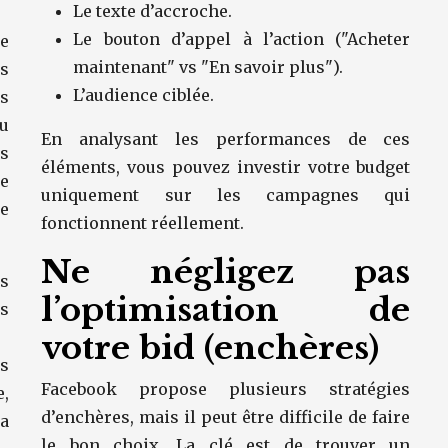
Le texte d’accroche.
Le bouton d’appel à l’action ("Acheter
e
maintenant" vs "En savoir plus").
us
L’audience ciblée.
ls
ou
En analysant les performances de ces
s
éléments, vous pouvez investir votre budget
e
uniquement sur les campagnes qui
e
fonctionnent réellement.
Ne négligez pas
s
l’optimisation de
es
votre bid (enchères)
s
Facebook propose plusieurs stratégies
e,
d’enchères, mais il peut être difficile de faire
a
le bon choix. La clé est de trouver un