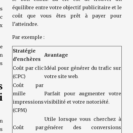
équilibre entre votre objectif publicitaire et le
s
coût que vous êtes prêt à payer pour
ec
l’atteindre.
x
Par exemple :
le
Stratégie
n
Avantage
d’enchères
s
Coût par clic
Idéal pour générer du trafic sur
(CPC)
votre site web.
s
Coût par
mille
Parfait pour augmenter votre
i
impressions
visibilité et votre notoriété.
(CPM)
Utile lorsque vous cherchez à
n
Coût par
générer des conversions
s