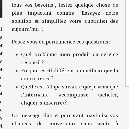
tous vos besoins", testez quelque chose de
plus impactant comme "Essayez notre
solution et simplifiez votre quotidien dès
l
aujourd’hui !".
s
Posez-vous en permanence ces questions :
et
t
Quel problème mon produit ou service
s
résout-il ?
t
En quoi est-il différent ou meilleur que la
s
concurrence ?
es
Quelle est l’étape suivante que je veux que
t
l’internaute accomplisse (acheter,
le
cliquer, s'inscrire) ?
je
Un message clair et percutant maximise vos
ts
chances de conversion sans avoir à
et